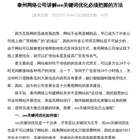
泰州网络公司讲解seo关键词优化必须把握的方法
[发布日期：2022/2/1 14:44:51]
[浏览次数：
479
]
因为互联网的迅速发展趋势，网站不会再是輔助品，早已成为了许多公
司线上推广营销推广的“必须品”，因此对许多公司而言网站是不可缺少的，
由于网站可以能够更好地帮助传统式宣传策划方式，泰州网络公司保证线下
线上紧密结合，就可以扩张知名度及提高广告宣传名气。
更主要的是，网站相对性于传统的的实体方式而言，可以多方位24个小
时无间断接纳各种用户的浏览、点一下，等同于广告宣传24个小时线上，无
论何时只需顾客见到大家信息内容而且有要求，她们都能随时随地寻找大
家。因此，如今的公司发展全是十分重视网站的基本建设。
殊不知，泰州网络公司建网站并并不是网站的*后目地，因此聪慧的公
司会对网站开展优化，来提高网站排行，期待能根据优化来曝出自身的网
站，进而完成大量总流量的转换。那麼，seo关键词优化怎么做呢?
一、seo关键词优化如何做?
seo关键词优化是一个总体，尽管是以关键词为主导，但seo关键词优化
也是不可以摆脱了网站的，脱离网站的优化只能浪费時间，因此在做好SEO
优化全过程中，关键词的挑选、关键词合理布局等都需要高度重视。