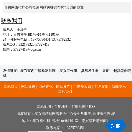
泰兴网络推广公司概述网站关键词布局*合适的位置
联系我们
联系人：王经理
地址：泰兴祥生和1号楼1单元1101室
24小时服务电话：13775780451 13775782332
联系QQ：932178325 57327418
邮箱：57327418@qq.com
友情链接:
泰兴室内甲醛检测治理
泰兴工作服
臭氧发生器
泵船
鹌鹑蛋剥壳
机
网站首页 |
网站建设 |
网站优化 |
网站推广 |
百度爱采购 |
客户案例 |
新闻资讯 |
联系我们 |
网站地图
/
百度地图
/
谷歌地图
/
RSS
版权所有：泰兴市精创网络服务中心专业从事于, 欢迎来电咨询!
地址：泰兴祥生和1号楼1单元1101室（泰兴镇政府对面）
联系电话：
13775780451