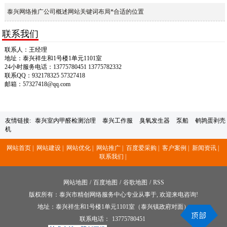
泰兴网络推广公司概述网站关键词布局*合适的位置
联系我们
联系人：王经理
地址：泰兴祥生和1号楼1单元1101室
24小时服务电话：13775780451 13775782332
联系QQ：932178325 57327418
邮箱：57327418@qq.com
友情链接:
泰兴室内甲醛检测治理
泰兴工作服
臭氧发生器
泵船
鹌鹑蛋剥壳
机
网站首页 |
网站建设 |
网站优化 |
网站推广 |
百度爱采购 |
客户案例 |
新闻资讯 |
联系我们 |
网站地图
/
百度地图
/
谷歌地图
/
RSS
版权所有：泰兴市精创网络服务中心专业从事于, 欢迎来电咨询!
地址：泰兴祥生和1号楼1单元1101室（泰兴镇政府对面）
联系电话：
13775780451