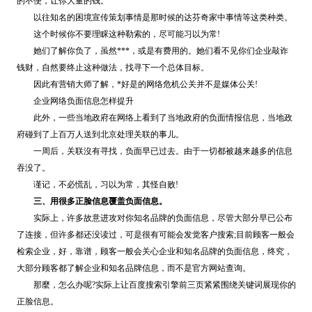
的不便，让你大量的钱。
以往知名的困境宣传策划事情是那时候的达芬奇家中事情等这类种类。
这个时候你不要理睬这种勒索的，尽可能习以为常!
她们了解你负了，虽然***，或是有费用的。她们看不见你们企业敲诈
钱财，自然要终止这种做法，找寻下一个总体目标。
因此有营销大师了解，*好是的网络危机公关并不是媒体公关!
企业网络负面信息怎样提升
此外，一些当地政府在网络上看到了当地政府的负面情报信息，当地政
府碰到了上百万人送到北京处理关联的事儿。
一周后，关联沒有寻找，负面早已过去。由于一切都被越来越多的信息
吞没了。
谨记，不必慌乱，习以为常，其怪自败!
三、用很多正脸信息覆盖负面信息。
实际上，许多故意进攻对你知名品牌的负面信息，尽管大部分早已公布
了连接，但许多都还没读过，可是很有可能会发觉客户搜索;目前顾客一般会
检索企业，好，靠谱，顾客一般会关心企业和知名品牌的负面信息，终究，
大部分顾客都了解企业和知名品牌信息，而不是官方网站查询。
那麼，怎么办呢?实际上让百度搜索引擎前三页紧紧围绕关键词展现你的
正脸信息。