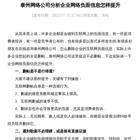
泰州网络公司分析企业网络负面信息怎样提升
[发布日期：2022/2/7 15:32:54]
[浏览次数：
304
]
从其本质上说，许多企业都是会碰到互联网上的负面信息，有一些是消
费者投诉，有一些是竞争者公布的，也有很多是以形式多样发生的;有很多好
朋友在在线咨询泰州网络公司，怎么删除企业的互联网负面信息，实际上许
多企业想起的全是删帖，泰州网络公司这里提议不必删帖，下边实际谈一下
企业网络负面信息怎样提升;
一、删帖是不是行得通?
大家不建议那样提升，关键有下列缘故：
互联网删帖自身是一种违规行为。
2、删减的难度系数和规定事实上很高。
3、互联网删减的速率不悦。
4、删掉后也许会导致更高的负面，尤其是消费者投诉。
实际上，无论顾客、敌人或是别人必须做你，你都是会冒着法律纠纷寻
找关联并删掉它。
二、遇到勒索不必理睬，或是留有直接证据
很多企业碰到负面情报信息时手足无措，这时勒索发生，找到你，说可