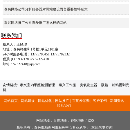
泰兴网络公司分析服务器对网站建设而言重要性特别大
泰兴网络推广公司喜爱推广怎么样的网站
联系我们
联系人：王经理
地址：泰兴祥生和1号楼1单元1101室
24小时服务电话：13775780451 13775782332
联系QQ：932178325 57327418
邮箱：57327418@qq.com
友情链接:
泰兴室内甲醛检测治理
泰兴工作服
臭氧发生器
泵船
鹌鹑蛋剥壳
机
网站首页 |
网站建设 |
网站优化 |
网站推广 |
百度爱采购 |
客户案例 |
新闻资讯 |
联系我们 |
网站地图
/
百度地图
/
谷歌地图
/
RSS
版权所有：泰兴市精创网络服务中心专业从事于, 欢迎来电咨询!